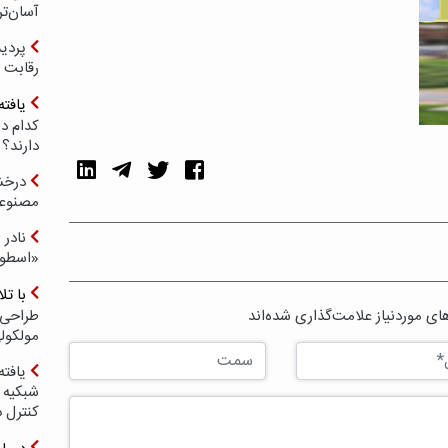
آسان‌تر
رقابت 
یافته
کدام د
دارند؟
درخش
مصنوعی
نادر 
«اسطور
با ت
ی موردنیاز علامت‌گذاری شده‌اند
طراحی 
مولکول
یافته
شبکیه چ
کنترل 