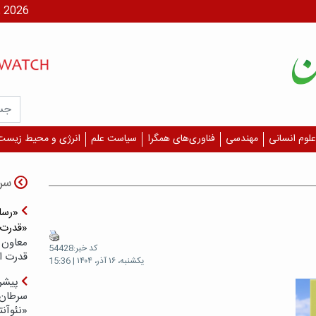
شنبه، ۱۷ مر
علوم انسانی
مهندسی
فناوری‌های همگرا
سیاست علم
انرژی و محیط زیست
سر
«رسان
«قدرت‌
معاون 
کد خبر:54428
قدرت ار
یکشنبه، ۱۶ آذر، ۱۴۰۴ | 15:36
پیشر
سرطان 
«نئوآنت