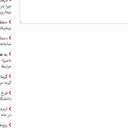
درما
چرا با
بیماری
حفظ ب
پیشرفت
دستا
سامانه
به ه
مرتبط 
گرما
گرما می
فرخ 
دانشگا
ایده 
در ماه 
پژوه