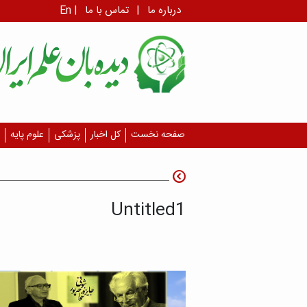
درباره ما
|
تماس با ما
|
En
صفحه نخست
کل اخبار
پزشکی
علوم پایه
Untitled1