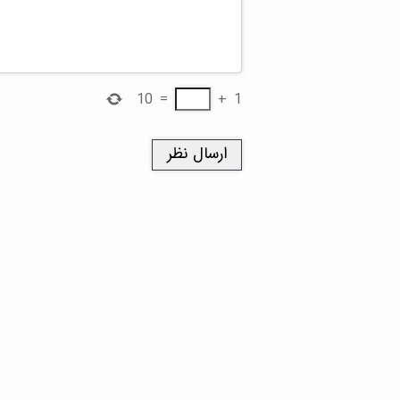
10
=
+
1