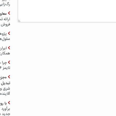
رگ‌زای
معاو
فروش د
پژوهش
سلول‌ه
ایرا
همکار
چرا ه
تایمز ۲۰۲۶ حضور ندارد؟
«جزیر
تبدیل 
شرق و 
آلاینده
با ر
برآورد 
جدید 