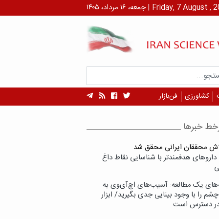
۱ مرداد، ۱۴۰۵ | Friday, 7 August , 2026
کشاورزی
فن‌بازار
خط خبرها
لاش محققان ایرانی محقق شد
داروهای هدفمندتر با شناسایی نقاط داغ
ی
‌های یک مطالعه: آسیب‌های اچ‌آی‌وی به
شم را با وجود بینایی جدی بگیرید/ ابزار
در دسترس است