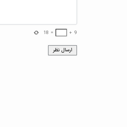
18
=
+
9