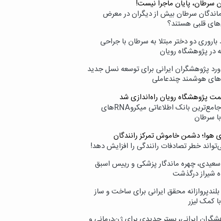
ن سرطان، پایان ماجرا نیست!
زماندگان سرطان بیش از دیگران در معرض
‌های قلبی هستند؟
اروری دو دختر مبتلا به سرطان با جراحی
ه در پژوهشگاه رویان
ورد پژوهشگران ایرانی برای توسعه نسل جدید
‌های هوشمند چندعاملی
مت پژوهشگاه رویان راه‌اندازی شد
نامیرا؛ جامع‌ترین بانک اطلاعاتی میکروRNAهای
با سرطان
ی هوا؛ دشمن خاموش تمرکز رانندگان
‌تواند خطر تصادفات رانندگی را افزایش دهد!
سعیدی، چهره ماندگار پزشکی و رییس اسبق
ه شیراز درگذشت
بلندپروازانه محقق ایرانی برای ساخت و ساز
با کمک لیزر
شگران ایرانی، بستر جدیدی برای ژن‌درمانی و