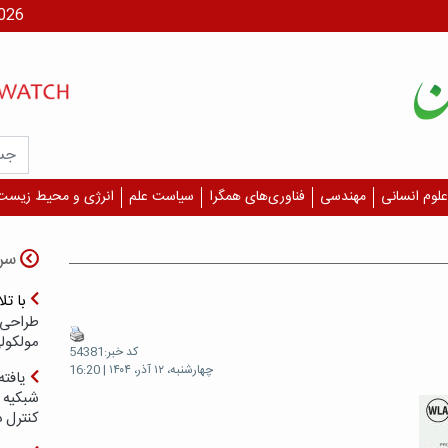
جمعه، ۶
علوم انسانی
مهندسی
فناوری‌های همگرا
سیاست علم
انرژی و محیط زیست
سر
با ت
طراحی 
مولکول
کد خبر:54381
چهارشنبه، ۱۲ آذر، ۱۴۰۴ | 16:20
یافته
شبکیه چ
کنترل 