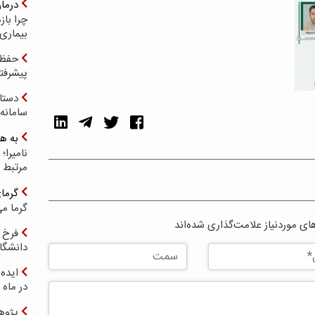
درما
چرا با
بیماری
حفظ ب
پیشرفت
دستا
سامانه
به ه
مرتبط 
گرما
گرما می
ی موردنیاز علامت‌گذاری شده‌اند
فرخ 
دانشگا
ایده 
در ماه 
پژوه