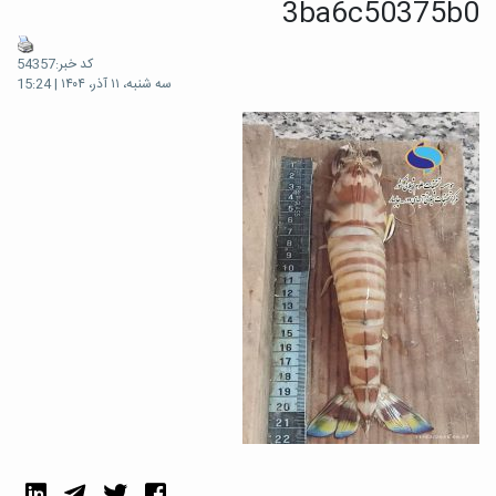
3ba6c50375b0
کد خبر:54357
سه شنبه، ۱۱ آذر، ۱۴۰۴ | 15:24