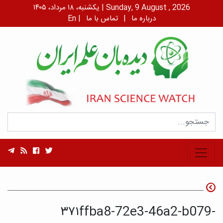
یکشنبه، ۱۸ مرداد، ۱۴۰۵ | Sunday, 9 August , 2026
درباره ما
|
تماس با ما
|
En
۳۷۱ffba8-72e3-46a2-b079-