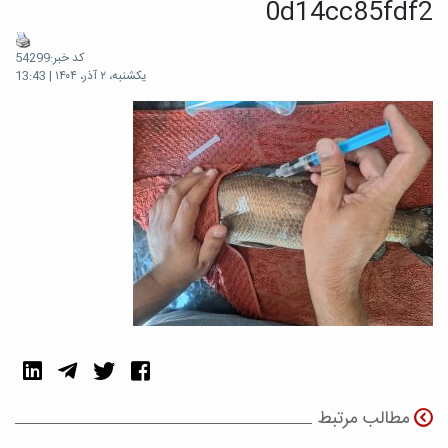
0d14cc85fdf2
کد خبر:54299
یکشنبه، ۲ آذر، ۱۴۰۴ | 13:43
مطالب مرتبط