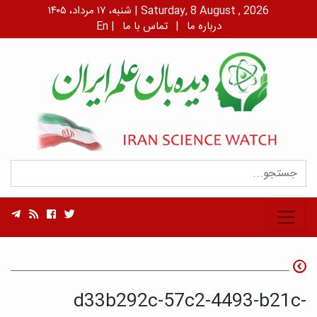
شنبه، ۱۷ مرداد، ۱۴۰۵ | Saturday, 8 August , 2026
درباره ما
|
تماس با ما
|
En
d33b292c-57c2-4493-b21c-