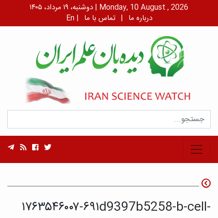
دوشنبه، ۱۹ مرداد، ۱۴۰۵ | Monday, 10 August , 2026
درباره ما
|
تماس با ما
|
En
۱۷۶۳۵۴۶۰۰۷-۶۹۱d9397b5258-b-cell-