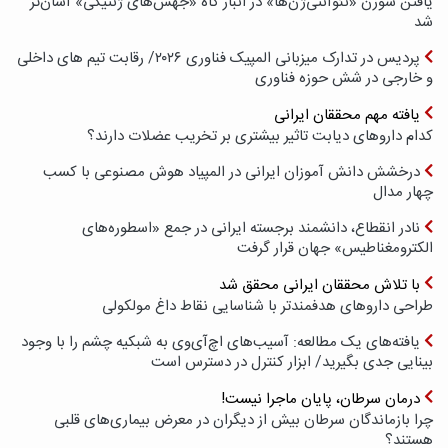
یافتن سوزن «نئوآنتی‌ژن‌ها» در انبار کاه «جهش‌های ژنتیکی» آسان‌تر
شد
پردیس در تدارک میزبانی المپیک فناوری ۲۰۲۶/ رقابت تیم های داخلی
و خارجی در شش حوزه فناوری
یافته مهم محققان ایرانی
کدام داروهای دیابت تاثیر بیشتری بر تخریب عضلات دارند؟
درخشش دانش آموزان ایرانی در المپیاد هوش مصنوعی با کسب
چهار مدال
نادر انقطاع، دانشمند برجسته ایرانی در جمع «اسطوره‌های
الکترومغناطیس» جهان قرار گرفت
با تلاش محققان ایرانی محقق شد
طراحی داروهای هدفمندتر با شناسایی نقاط داغ مولکولی
یافته‌های یک مطالعه: آسیب‌های اچ‌آی‌وی به شبکیه چشم را با وجود
بینایی جدی بگیرید/ ابزار کنترل در دسترس است
درمان سرطان، پایان ماجرا نیست!
چرا بازماندگان سرطان بیش از دیگران در معرض بیماری‌های قلبی
هستند؟