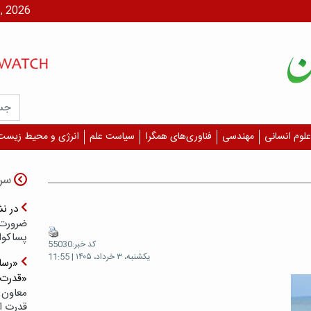
یکشنبه، ۱۸ م
علوم انسانی
مهندسی
فناوری‌های همگرا
سیاست علم
انرژی و محیط زیست
سر
در ن
ضرورت 
پسا‌کوا
کد خبر:55030
یکشنبه، ۳ خرداد، ۱۴۰۵ | 11:55
«رسان
«قدرت‌
معاون 
قدرت ار