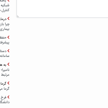
یافته
شبکیه چ
کنترل 
درما
چرا با
بیماری
حفظ ب
پیشرفت
دستا
سامانه
به ه
مرتبط 
گرما
گرما می
فرخ 
دانشگا