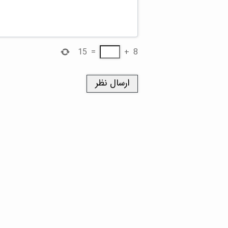
15
=
+
8