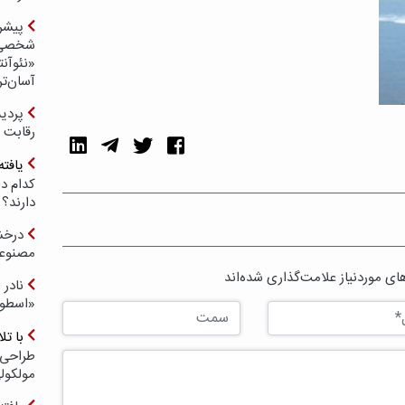
پیشر
شخصی‌س
«نئوآنت
آسان‌تر
رقابت 
یافته
کدام د
دارند؟
درخش
مصنوعی
ی موردنیاز علامت‌گذاری شده‌اند
نادر 
«اسطور
با ت
طراحی 
مولکول