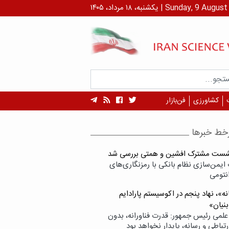
رداد، ۱۴۰۵ | Sunday, 9 August , 2026
کشاورزی
فن‌بازار
خط خبرها
شست مشترک افشین و همتی بررسی شد
ایمن‌سازی نظام بانکی با رمزنگاری‌های
نتومی
ه»، نهاد پنجم در اکوسیستم پارادایم
بنیان»
علمی رئیس جمهور: قدرت فناورانه، بدون
تباطی و رسانه، پایدار نخواهد بود