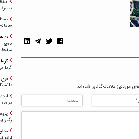
حفظ ب
پیشرفت
دستا
سامانه
به ه
مرتبط 
گرما
گرما می
فرخ 
دانشگا
ی موردنیاز علامت‌گذاری شده‌اند
ایده 
در ماه 
پژوه
رگ‌زای
معاو