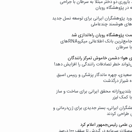
اروری دو دختر مبتلا به سرطان با جراحی
ه در پژوهشگاه رویان
ورد پژوهشگران ایرانی برای توسعه نسل جدید
‌های هوشمند چندعاملی
مت پژوهشگاه رویان راه‌اندازی شد
نامیرا؛ جامع‌ترین بانک اطلاعاتی میکروRNAهای
با سرطان
ی هوا؛ دشمن خاموش تمرکز رانندگان
‌تواند خطر تصادفات رانندگی را افزایش دهد!
سعیدی، چهره ماندگار پزشکی و رییس اسبق
ه شیراز درگذشت
بلندپروازانه محقق ایرانی برای ساخت و ساز
با کمک لیزر
شگران ایرانی، بستر جدیدی برای ژن‌درمانی و
ی طراحی کردند
ن علمی رئیس‌جمهور اعلام کرد
ارائه تسهیلات سرمایه در گردش تا سقف ۱۰۰ درصد