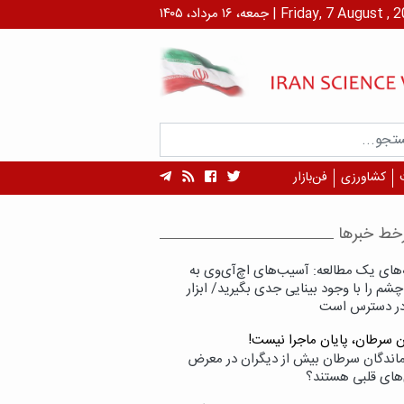
۱ مرداد، ۱۴۰۵ | Friday, 7 August , 2026
کشاورزی
فن‌بازار
خط خبرها
‌های یک مطالعه: آسیب‌های اچ‌آی‌وی به
شم را با وجود بینایی جدی بگیرید/ ابزار
در دسترس است
ن سرطان، پایان ماجرا نیست!
زماندگان سرطان بیش از دیگران در معرض
‌های قلبی هستند؟