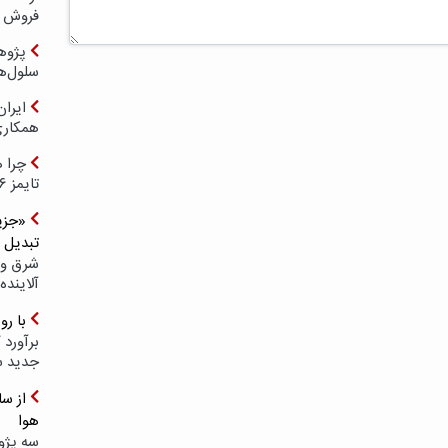
فروش د
پژوهش
سلول‌ه
ایرا
همکار
چرا ه
تایمز ۲۰۲۶ حضور ندارد؟
«جزیر
تبدیل 
شرق و 
آلاینده
با ر
برآورد 
جدید 
هوا
سه پژو