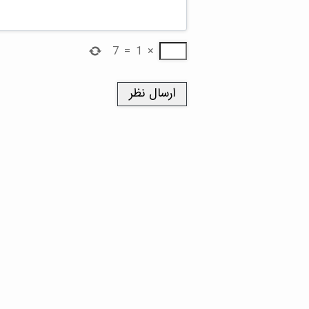
7
=
1
×