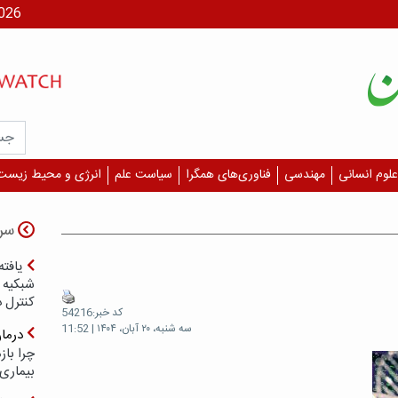
جمعه، ۶
علوم انسانی
مهندسی
فناوری‌های همگرا
سیاست علم
انرژی و محیط زیست
سر
یافته
شبکیه چ
کنترل 
کد خبر:54216
سه شنبه، ۲۰ آبان، ۱۴۰۴ | 11:52
درما
چرا با
بیماری