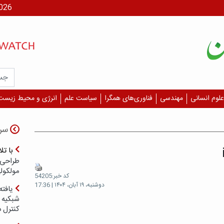
جمعه، ۶
علوم انسانی
مهندسی
فناوری‌های همگرا
سیاست علم
انرژی و محیط زیست
سر
با ت
طراحی 
مولکول
کد خبر:54205
دوشنبه، ۱۹ آبان، ۱۴۰۴ | 17:36
یافته
شبکیه چ
کنترل 