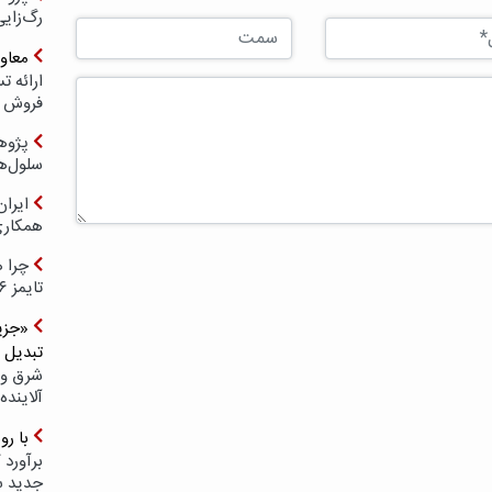
رگ‌زای
معاو
فروش د
پژوهش
سلول‌ه
ایرا
همکار
چرا ه
تایمز ۲۰۲۶ حضور ندارد؟
«جزیر
تبدیل 
شرق و 
آلاینده
با ر
برآورد 
جدید 