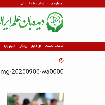
درباره ما
|
تماس با ما
|
En
صفحه نخست
کل اخبار
پزشکی
علوم پایه
img-20250906-wa0000