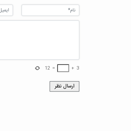
12
=
+
3