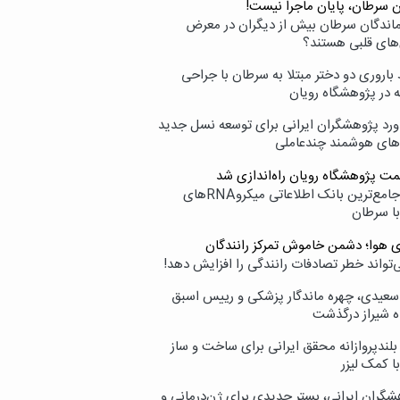
ن سرطان، پایان ماجرا نیست!
زماندگان سرطان بیش از دیگران در معرض
‌های قلبی هستند؟
اروری دو دختر مبتلا به سرطان با جراحی
ه در پژوهشگاه رویان
ورد پژوهشگران ایرانی برای توسعه نسل جدید
‌های هوشمند چندعاملی
مت پژوهشگاه رویان راه‌اندازی شد
نامیرا؛ جامع‌ترین بانک اطلاعاتی میکروRNAهای
با سرطان
ی هوا؛ دشمن خاموش تمرکز رانندگان
‌تواند خطر تصادفات رانندگی را افزایش دهد!
سعیدی، چهره ماندگار پزشکی و رییس اسبق
ه شیراز درگذشت
بلندپروازانه محقق ایرانی برای ساخت و ساز
با کمک لیزر
شگران ایرانی، بستر جدیدی برای ژن‌درمانی و