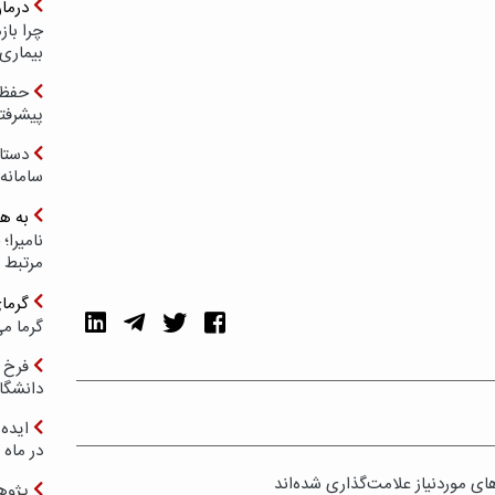
درما
چرا با
بیماری
حفظ ب
پیشرفت
دستا
سامانه
به ه
مرتبط 
گرما
گرما می
فرخ 
دانشگا
ایده 
در ماه 
ی موردنیاز علامت‌گذاری شده‌اند
پژوه