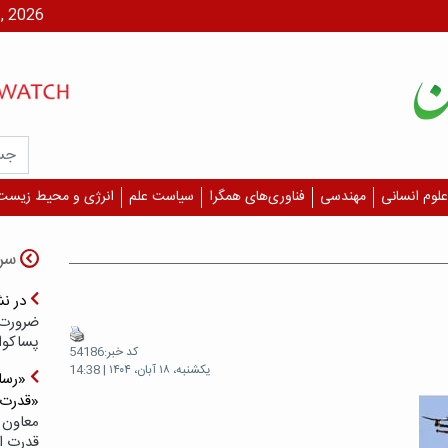
یکشنبه، ۱۸ م
علوم انسانی
مهندسی
فناوری‌های همگرا
سیاست علم
انرژی و محیط زیست
سر
در ن
ضرورت 
پسا‌کوا
کد خبر:54186
یکشنبه، ۱۸ آبان، ۱۴۰۴ | 14:38
«رسان
«قدرت‌
معاون 
قدرت ار