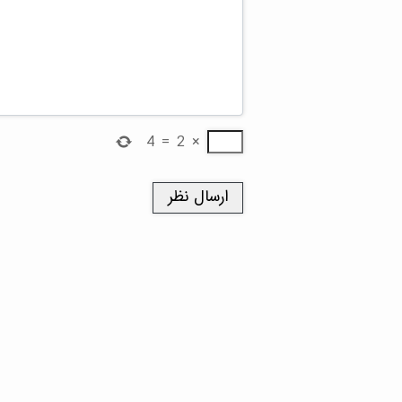
4
=
2
×