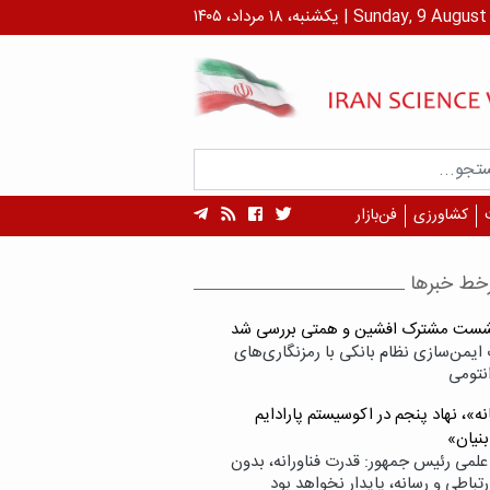
رداد، ۱۴۰۵ | Sunday, 9 August , 2026
کشاورزی
فن‌بازار
خط خبرها
شست مشترک افشین و همتی بررسی شد
ایمن‌سازی نظام بانکی با رمزنگاری‌های
نتومی
ه»، نهاد پنجم در اکوسیستم پارادایم
بنیان»
علمی رئیس جمهور: قدرت فناورانه، بدون
تباطی و رسانه، پایدار نخواهد بود