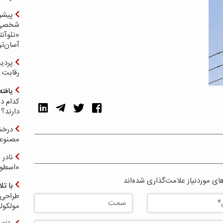
پیشر
شخصی‌س
«نئوآنت
آسان‌تر
رقابت 
یافته
کدام د
دارند؟
درخش
مصنوعی
نادر 
«اسطور
ی موردنیاز علامت‌گذاری شده‌اند
با ت
طراحی 
مولکول