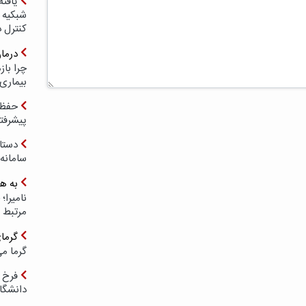
یافته
شبکیه چ
کنترل 
درما
چرا با
بیماری
حفظ ب
پیشرفت
دستا
سامانه
به ه
مرتبط 
گرما
گرما می
فرخ 
دانشگا