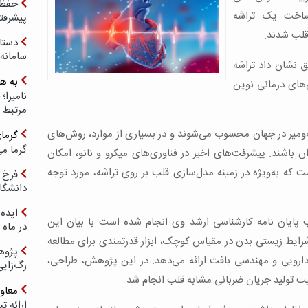
حفظ ب
ساخت یک تراشه
پیشرفت
 قلب شدند.
دستا
سامانه
ق نشان داد تراشه
به ه
‌های درمانی نوین
مرتبط 
گ‌ومیر در جهان محسوب می‌شوند و در بسیاری از موارد، روش‌های
گرما
گرما می
ن باشند. پیشرفت‌های اخیر در فناوری‌های میکرو و نانو، امکان
ت که به‌ویژه در زمینه مدل‌سازی قلب بر روی تراشه، مورد توجه
فرخ 
دانشگا
ایده 
 پایان نامه کارشناسی ارشد وی انجام شده است با بیان این
در ماه 
رایط زیستی بدن در مقیاس کوچک، ابزار قدرتمندی برای مطالعه
پژوه
ی دارویی و مهندسی بافت ارائه می‌دهد. در این پژوهش، طراحی،
رگ‌زای
یت تولید جریان ضربانی مشابه قلب انجام شد.
معاو