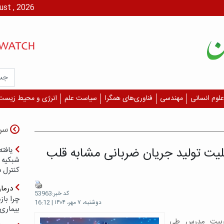
پنج شنبه، ۱۵ مرداد،
علوم انسانی
مهندسی
فناوری‌های همگرا
سیاست علم
انرژی و محیط زیست
سر
لیت تولید جریان ضربانی مشابه قلب
یافته
شبکیه چ
کنترل 
درما
کد خبر:53963
چرا با
دوشنبه، ۷ مهر، ۱۴۰۴ | 16:12
بیماری
تربیت مدرس طی