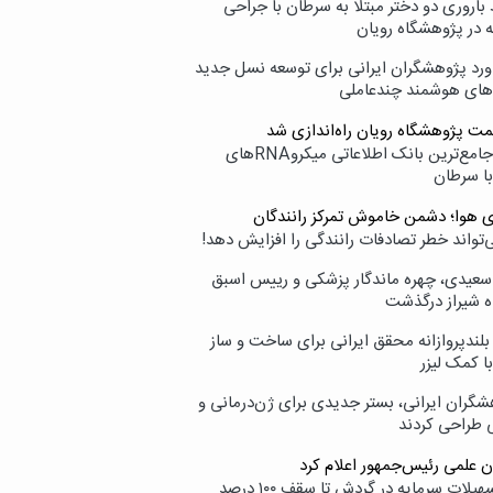
اروری دو دختر مبتلا به سرطان با جراحی
ه در پژوهشگاه رویان
ورد پژوهشگران ایرانی برای توسعه نسل جدید
‌های هوشمند چندعاملی
مت پژوهشگاه رویان راه‌اندازی شد
نامیرا؛ جامع‌ترین بانک اطلاعاتی میکروRNAهای
با سرطان
ی هوا؛ دشمن خاموش تمرکز رانندگان
‌تواند خطر تصادفات رانندگی را افزایش دهد!
سعیدی، چهره ماندگار پزشکی و رییس اسبق
ه شیراز درگذشت
بلندپروازانه محقق ایرانی برای ساخت و ساز
با کمک لیزر
شگران ایرانی، بستر جدیدی برای ژن‌درمانی و
ی طراحی کردند
ن علمی رئیس‌جمهور اعلام کرد
ارائه تسهیلات سرمایه در گردش تا سقف ۱۰۰ درصد