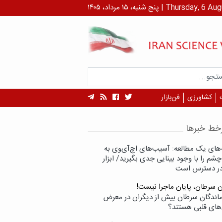
 ۱۴۰۵ | Thursday, 6 August , 2026
کشاورزی
فن‌بازار
خط خبرها
‌های یک مطالعه: آسیب‌های اچ‌آی‌وی به
شم را با وجود بینایی جدی بگیرید/ ابزار
در دسترس است
ن سرطان، پایان ماجرا نیست!
زماندگان سرطان بیش از دیگران در معرض
‌های قلبی هستند؟