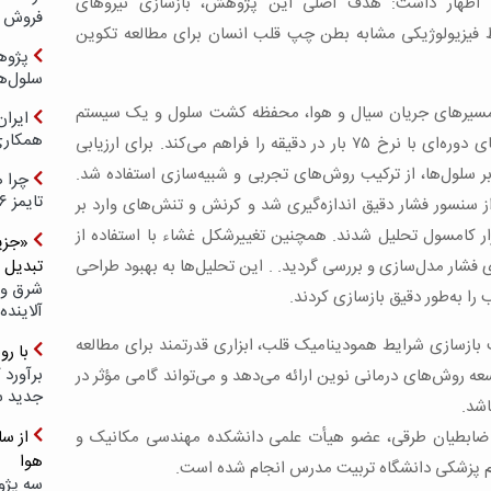
ظهار داشت: هدف اصلی این پژوهش، بازسازی نیروهای
فروش د
ط فیزیولوژیکی مشابه بطن چپ قلب انسان برای مطالعه تکوین
پژوهش
سلول‌ه
ل مسیرهای جریان سیال و هوا، محفظه کشت سلول و یک سیستم
ایرا
همکار
کنترل دقیق است که امکان تولید تغییرشکل‌های دوره‌ای با نرخ ۷۵ بار در دقیقه را فراهم می‌کند. برای ارزیابی
بر سلول‌ها، از ترکیب روش‌های تجربی و شبیه‌سازی استفاده شد.
چرا ه
تایمز ۲۰۲۶ حضور ندارد؟
از سنسور فشار دقیق اندازه‌گیری شد و کرنش و تنش‌های وارد بر
فزار کامسول تحلیل شدند. همچنین تغییرشکل غشاء با استفاده از
«جزیر
ری فشار مدل‌سازی و بررسی گردید. . این تحلیل‌ها به بهبود طراحی
تبدیل 
شرق و 
را به‌طور دقیق بازسازی کردند.
آلاینده
 بازسازی شرایط همودینامیک قلب، ابزاری قدرتمند برای مطالعه
با ر
برآورد 
ه روش‌های درمانی نوین ارائه می‌دهد و می‌تواند گامی مؤثر در
جدید 
اشد.
ضابطیان طرقی، عضو هیأت علمی دانشکده مهندسی مکانیک و
هوا
م پزشکی دانشگاه تربیت مدرس انجام شده است.
سه پژو