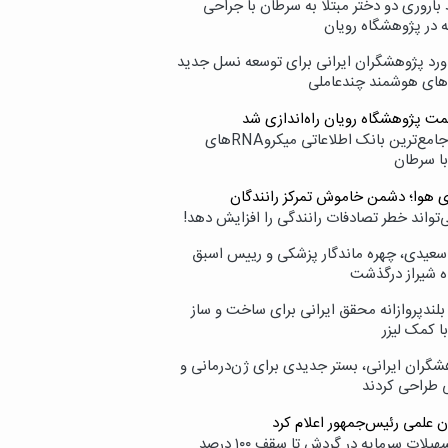
اروری دو دختر مبتلا به سرطان با جراحی
ه در پژوهشگاه رویان
ورد پژوهشگران ایرانی برای توسعه نسل جدید
‌های هوشمند چندعاملی
مت پژوهشگاه رویان راه‌اندازی شد
نامیرا؛ جامع‌ترین بانک اطلاعاتی میکروRNAهای
با سرطان
ی هوا؛ دشمن خاموش تمرکز رانندگان
‌تواند خطر تصادفات رانندگی را افزایش دهد!
سعیدی، چهره ماندگار پزشکی و رییس اسبق
ه شیراز درگذشت
بلندپروازانه محقق ایرانی برای ساخت و ساز
با کمک لیزر
شگران ایرانی، بستر جدیدی برای ژن‌درمانی و
ی طراحی کردند
ن علمی رئیس‌جمهور اعلام کرد
ارائه تسهیلات سرمایه در گردش تا سقف ۱۰۰ درصد