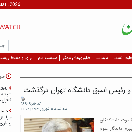
پنج شنبه، ۱۵ مرداد،
علوم انسانی
مهندسی
فناوری‌های همگرا
سیاست علم
انرژی و محیط زیست
سر
 و رئیس اسبق دانشگاه تهران درگذشت
یافته
شبکیه چ
کنترل 
کد خبر:53848
سه شنبه، ۱۱ شهریور، ۱۴۰۴ | 11:26
درما
چرا با
شکسوت دانشکدگان
بیماری
ره ماندگار علوم