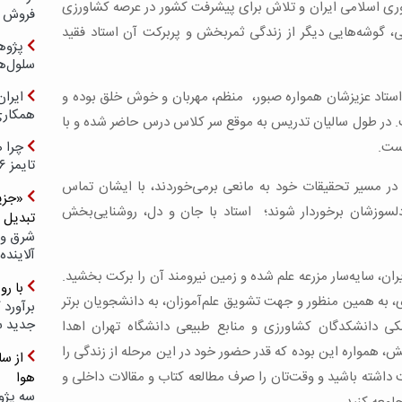
ی اسلامی ایران و تلاش برای پیشرفت کشور در عرصه کشاورزی
فروش د
، گوشه‌هایی دیگر از زندگی ثمربخش و پربرکت آن استاد فقید
پژوهش
سلول‌ه
استاد عزیزشان همواره صبور، منظم، مهربان و خوش‌ خلق بوده و
ایرا
همکار
. در طول سالیان تدریس به موقع سر کلاس درس حاضر شده و با
ست.
چرا ه
تایمز ۲۰۲۶ حضور ندارد؟
در مسیر تحقیقات خود به مانعی برمی‌خوردند، با ایشان تماس
«جزیر
بر دلسوزشان برخوردار شوند؛ استاد با جان و دل، روشنایی‌بخش
تبدیل 
شرق و 
آلاینده
ن، سایه‌سار مزرعه‌ علم شده و زمین نیرومند آن را برکت بخشید.
با ر
به همین منظور و جهت تشویق علم‌آموزان‌، به دانشجویان برتر
برآورد 
جدید 
شکی دانشکدگان کشاورزی و منابع طبیعی دانشگاه تهران اهدا
،‌ همواره این بوده که قدر حضور خود در این مرحله از زندگی را
 داشته باشید و وقت‌تان را صرف مطالعه کتاب و مقالات داخلی و
هوا
سه پژو