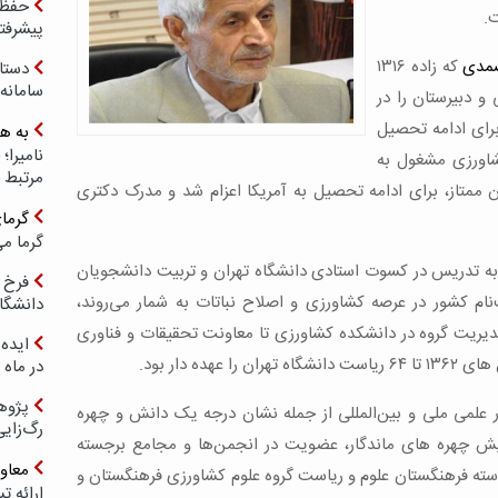
حفظ ب
.
پیشرفت
صمدی
که زاده ۱۳۱۶
دستا
سامانه
و دبیرستان را در
رای ادامه‌ تحصیل
به ه
کشاورزی مشغول به
مرتبط 
 قانون شاگردان ممتاز، برای ادامه تحصیل به آمریکا اعزام شد و مدرک دکتری
گرما
گرما می
به تدریس در کسوت استادی دانشگاه تهران و تربیت دانشجویان
فرخ 
ام کشور در عرصه کشاورزی و اصلاح نباتات به شمار می‌روند،
دانشگا
یریت گروه در دانشکده کشاورزی تا معاونت تحقیقات و فناوری
ایده 
ه دار بود.
در ماه 
پژوه
 علمی ملی و بین‌المللی از جمله نشان درجه یک دانش و چهره
رگ‌زای
یش چهره های ماندگار، عضویت در انجمن‌ها و مجامع برجسته
معاو
سته فرهنگستان علوم و ریاست گروه علوم کشاورزی فرهنگستان و