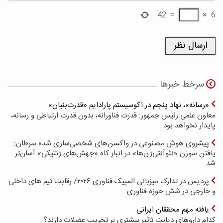
42
=
×
6
سرخط خبرها
«رسانه»، نهاد پنجم در اکوسیستم پارادایم «قدرت‌بنیان»
معاون علمی رئیس جمهور: قدرت فناورانه، بدون قدرت ارتباطی و رسانه،
پایدار نخواهد بود
پیشروی هوش مصنوعی در واکسن‌های شخصی‌سازی شده سرطان:
یافتن سوزن «نئوآنتی‌ژن‌ها» در انبار کاه «جهش‌های ژنتیکی» آسان‌تر
شد
پردیس در تدارک میزبانی المپیک فناوری ۲۰۲۶/ رقابت تیم های داخلی
و خارجی در شش حوزه فناوری
یافته مهم محققان ایرانی
کدام داروهای دیابت تاثیر بیشتری بر تخریب عضلات دارند؟