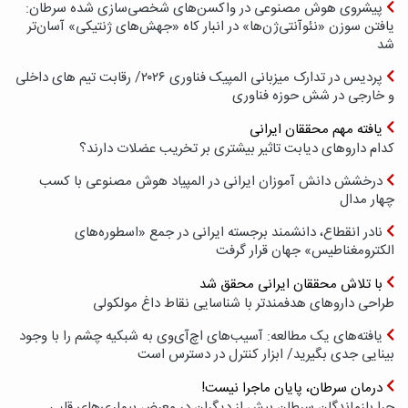
پیشروی هوش مصنوعی در واکسن‌های شخصی‌سازی شده سرطان:
یافتن سوزن «نئوآنتی‌ژن‌ها» در انبار کاه «جهش‌های ژنتیکی» آسان‌تر
شد
پردیس در تدارک میزبانی المپیک فناوری ۲۰۲۶/ رقابت تیم های داخلی
و خارجی در شش حوزه فناوری
یافته مهم محققان ایرانی
کدام داروهای دیابت تاثیر بیشتری بر تخریب عضلات دارند؟
درخشش دانش آموزان ایرانی در المپیاد هوش مصنوعی با کسب
چهار مدال
نادر انقطاع، دانشمند برجسته ایرانی در جمع «اسطوره‌های
الکترومغناطیس» جهان قرار گرفت
با تلاش محققان ایرانی محقق شد
طراحی داروهای هدفمندتر با شناسایی نقاط داغ مولکولی
یافته‌های یک مطالعه: آسیب‌های اچ‌آی‌وی به شبکیه چشم را با وجود
بینایی جدی بگیرید/ ابزار کنترل در دسترس است
درمان سرطان، پایان ماجرا نیست!
چرا بازماندگان سرطان بیش از دیگران در معرض بیماری‌های قلبی