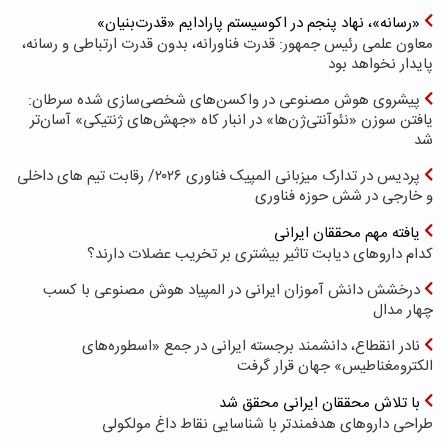
«رسانه»، نهاد پنجم در اکوسیستم پارادایم «قدرت‌بنیان»
معاون علمی رئیس جمهور: قدرت فناورانه، بدون قدرت ارتباطی و رسانه،
پایدار نخواهد بود
پیشروی هوش مصنوعی در واکسن‌های شخصی‌سازی شده سرطان:
یافتن سوزن «نئوآنتی‌ژن‌ها» در انبار کاه «جهش‌های ژنتیکی» آسان‌تر
شد
پردیس در تدارک میزبانی المپیک فناوری ۲۰۲۶/ رقابت تیم های داخلی
و خارجی در شش حوزه فناوری
یافته مهم محققان ایرانی
کدام داروهای دیابت تاثیر بیشتری بر تخریب عضلات دارند؟
درخشش دانش آموزان ایرانی در المپیاد هوش مصنوعی با کسب
چهار مدال
نادر انقطاع، دانشمند برجسته ایرانی در جمع «اسطوره‌های
الکترومغناطیس» جهان قرار گرفت
با تلاش محققان ایرانی محقق شد
طراحی داروهای هدفمندتر با شناسایی نقاط داغ مولکولی