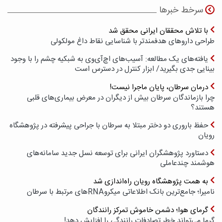
سرخط خبرها
با تلاش محققان ایرانی محقق شد
طراحی داروهای هدفمندتر با شناسایی نقاط داغ مولکولی
یافته‌های یک مطالعه: آسیب‌های اچ‌آی‌وی به شبکیه چشم را با وجود
بینایی جدی بگیرید/ ابزار کنترل در دسترس است
درمان سرطان، پایان ماجرا نیست!
چرا بازماندگان سرطان بیش از دیگران در معرض بیماری‌های قلبی
هستند؟
حفظ باروری دو دختر مبتلا به سرطان با جراحی پیشرفته در پژوهشگاه
رویان
دستاورد پژوهشگران ایرانی برای توسعه نسل جدید سامانه‌های
هوشمند چندعاملی
به همت پژوهشگاه رویان راه‌اندازی شد
نامیرا؛ جامع‌ترین بانک اطلاعاتی میکروRNAهای مرتبط با سرطان
گرمای هوا؛ دشمن خاموش تمرکز رانندگان
گرما می‌تواند خطر تصادفات رانندگی را افزایش دهد!