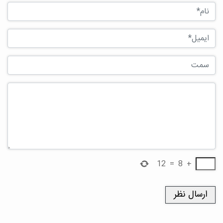
12
=
8
+