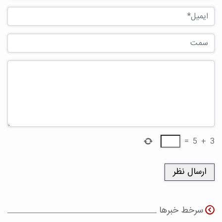
=
5
+
3
سرخط خبرها