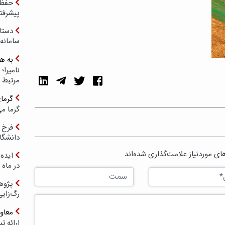
حفظ ب
پیشرفت
دستا
سامانه
به ه
مرتبط 
گرما
گرما می
فرخ 
دانشگا
ی موردنیاز علامت‌گذاری شده‌اند
ایده 
در ماه 
پژوه
رگ‌زای
معاو