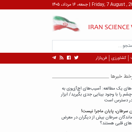
۱ مرداد، ۱۴۰۵ | Friday, 7 August , 2026
کشاورزی
فن‌بازار
خط خبرها
‌های یک مطالعه: آسیب‌های اچ‌آی‌وی به
شم را با وجود بینایی جدی بگیرید/ ابزار
در دسترس است
ن سرطان، پایان ماجرا نیست!
زماندگان سرطان بیش از دیگران در معرض
‌های قلبی هستند؟