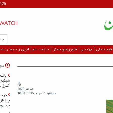
جمعه، ۶
علوم انسانی
مهندسی
فناوری‌های همگرا
سیاست علم
انرژی و محیط زیست
سر
یافته
شبکیه چ
کنترل 
کد خبر:4829
سه شنبه، ۱۲ مرداد، ۱۳۹۵ | 10:52
درما
چرا با
بیماری