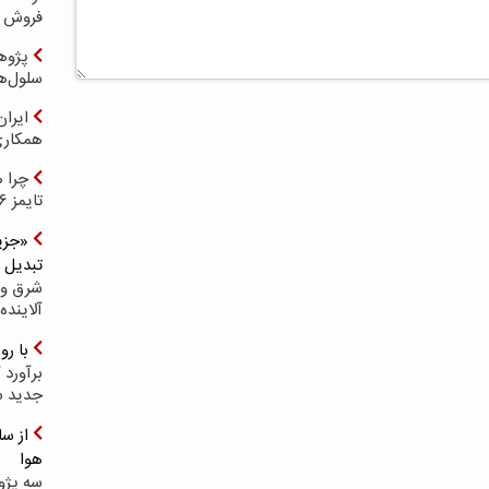
فروش د
پژوهش
سلول‌ه
ایرا
همکار
چرا ه
تایمز ۲۰۲۶ حضور ندارد؟
«جزیر
تبدیل 
شرق و 
آلاینده
با ر
برآورد 
جدید 
هوا
سه پژو