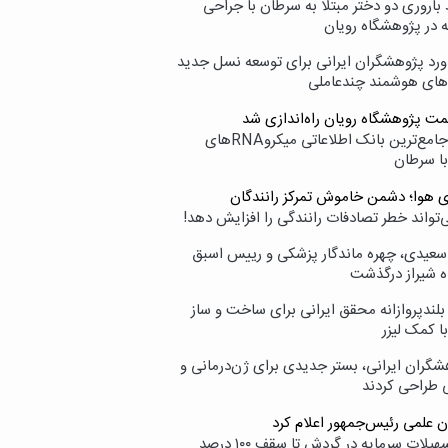
اروری دو دختر مبتلا به سرطان با جراحی
ه در پژوهشگاه رویان
ورد پژوهشگران ایرانی برای توسعه نسل جدید
‌های هوشمند چندعاملی
مت پژوهشگاه رویان راه‌اندازی شد
نامیرا؛ جامع‌ترین بانک اطلاعاتی میکروRNAهای
با سرطان
ی هوا؛ دشمن خاموش تمرکز رانندگان
‌تواند خطر تصادفات رانندگی را افزایش دهد!
سعیدی، چهره ماندگار پزشکی و رییس اسبق
ه شیراز درگذشت
بلندپروازانه محقق ایرانی برای ساخت و ساز
با کمک لیزر
شگران ایرانی، بستر جدیدی برای ژن‌درمانی و
ی طراحی کردند
ن علمی رئیس‌جمهور اعلام کرد
ارائه تسهیلات سرمایه در گردش تا سقف ۱۰۰ درصد