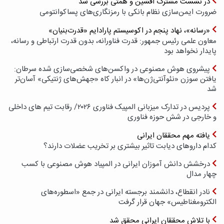
در نشست مشترک افشین و همتی بررسی شد
ضرورت ایمن‌سازی نظام بانکی با رمزنگاری‌های پسا‌کوانتومی
«رسانه»، نهاد پنجم در اکوسیستم پارادایم «قدرت‌بنیان»
معاون علمی رئیس جمهور: قدرت فناورانه، بدون قدرت ارتباطی و رسانه،
پایدار نخواهد بود
پیشروی هوش مصنوعی در واکسن‌های شخصی‌سازی شده سرطان:
یافتن سوزن «نئوآنتی‌ژن‌ها» در انبار کاه «جهش‌های ژنتیکی» آسان‌تر
شد
پردیس در تدارک میزبانی المپیک فناوری ۲۰۲۶/ رقابت تیم های داخلی
و خارجی در شش حوزه فناوری
یافته مهم محققان ایرانی
کدام داروهای دیابت تاثیر بیشتری بر تخریب عضلات دارند؟
درخشش دانش آموزان ایرانی در المپیاد هوش مصنوعی با کسب
چهار مدال
نادر انقطاع، دانشمند برجسته ایرانی در جمع «اسطوره‌های
الکترومغناطیس» جهان قرار گرفت
با تلاش محققان ایرانی محقق شد