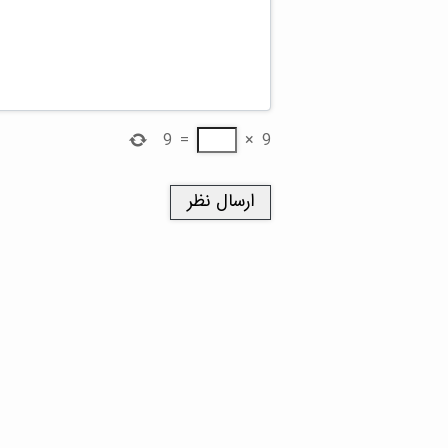
9
=
×
9