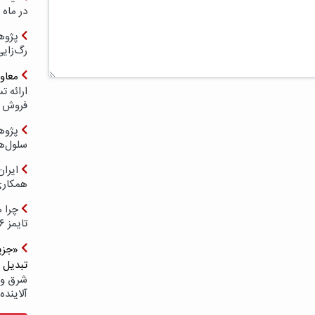
در ماه 
پژوه
رگ‌زای
معاو
فروش د
پژوهش
سلول‌ه
ایرا
همکار
چرا ه
تایمز ۲۰۲۶ حضور ندارد؟
«جزیر
تبدیل 
شرق و 
آلاینده