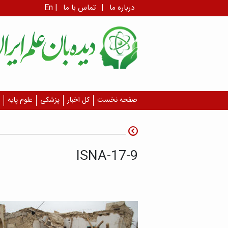
درباره ما
|
تماس با ما
|
En
صفحه نخست
کل اخبار
پزشکی
علوم پایه
ISNA-17-9