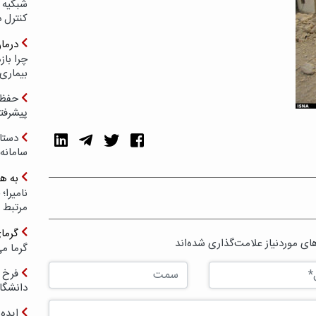
شبکیه چ
کنترل 
درما
چرا با
بیماری
حفظ ب
پیشرفت
دستا
سامانه
به ه
مرتبط 
گرما
ی موردنیاز علامت‌گذاری شده‌اند
گرما می
فرخ 
دانشگا
ایده 