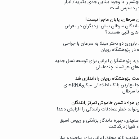
شم را با وجود بینایی جدی بگیرید/ ابزار
در دسترس است
ن سرطان، پایان ماجرا نیست!
زماندگان سرطان بیش از دیگران در معرض
‌های قلبی هستند؟
اروری دو دختر مبتلا به سرطان با جراحی
ه در پژوهشگاه رویان
ورد پژوهشگران ایرانی برای توسعه نسل جدید
‌های هوشمند چندعاملی
مت پژوهشگاه رویان راه‌اندازی شد
نامیرا؛ جامع‌ترین بانک اطلاعاتی میکروRNAهای
با سرطان
ی هوا؛ دشمن خاموش تمرکز رانندگان
‌تواند خطر تصادفات رانندگی را افزایش دهد!
سعیدی، چهره ماندگار پزشکی و رییس اسبق
ه شیراز درگذشت
بلندپروازانه محقق ایرانی برای ساخت و ساز