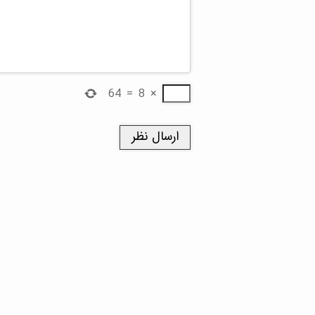
64
=
8
×