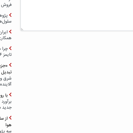
فروش د
پژوهش
سلول‌ه
ایرا
همکار
چرا ه
تایمز ۲۰۲۶ حضور ندارد؟
«جزیر
تبدیل 
شرق و 
آلاینده
با ر
برآورد 
جدید 
هوا
سه پژو