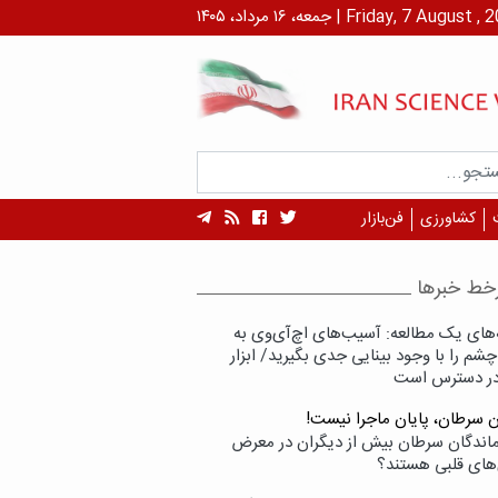
۱ مرداد، ۱۴۰۵ | Friday, 7 August , 2026
کشاورزی
فن‌بازار
خط خبرها
‌های یک مطالعه: آسیب‌های اچ‌آی‌وی به
شم را با وجود بینایی جدی بگیرید/ ابزار
در دسترس است
ن سرطان، پایان ماجرا نیست!
زماندگان سرطان بیش از دیگران در معرض
‌های قلبی هستند؟