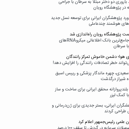
اروری دو دختر مبتلا به سرطان با جراحی
ه در پژوهشگاه رویان
ورد پژوهشگران ایرانی برای توسعه نسل جدید
‌های هوشمند چندعاملی
مت پژوهشگاه رویان راه‌اندازی شد
نامیرا؛ جامع‌ترین بانک اطلاعاتی میکروRNAهای
با سرطان
ی هوا؛ دشمن خاموش تمرکز رانندگان
‌تواند خطر تصادفات رانندگی را افزایش دهد!
سعیدی، چهره ماندگار پزشکی و رییس اسبق
ه شیراز درگذشت
بلندپروازانه محقق ایرانی برای ساخت و ساز
با کمک لیزر
شگران ایرانی، بستر جدیدی برای ژن‌درمانی و
ی طراحی کردند
ن علمی رئیس‌جمهور اعلام کرد
ارائه تسهیلات سرمایه در گردش تا سقف ۱۰۰ درصد