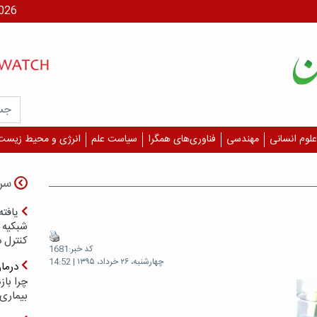
جمعه، ۶
علوم انسانی
مهندسی
فناوری‌های همگرا
سیاست علم
انرژی و محیط زیست
سر
یافته
شبکیه چ
کنترل 
کد خبر:1681
چهارشنبه، ۲۶ خرداد، ۱۳۹۵ | 14:52
درما
چرا با
بیماری