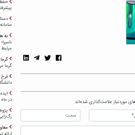
حفظ ب
پیشرفت
دستا
سامانه
به ه
مرتبط 
گرما
گرما می
فرخ 
دانشگا
ایده 
در ماه 
ی موردنیاز علامت‌گذاری شده‌اند
پژوه
رگ‌زای
معاو